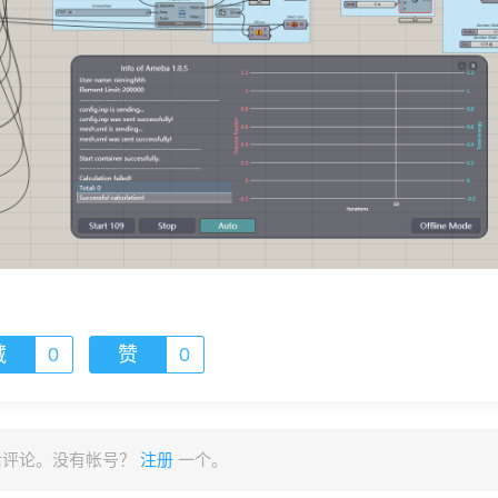
藏
0
赞
0
后评论。没有帐号？
注册
一个。