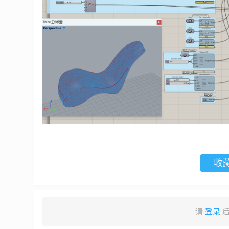
收
请
登录